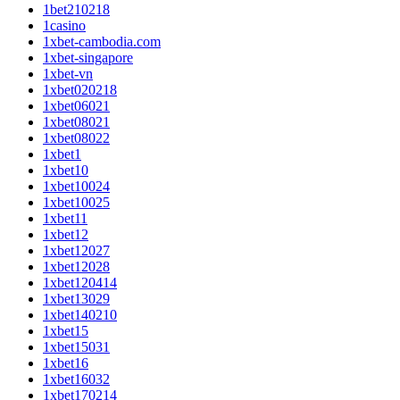
1bet210218
1casino
1xbet-cambodia.com
1xbet-singapore
1xbet-vn
1xbet020218
1xbet06021
1xbet08021
1xbet08022
1xbet1
1xbet10
1xbet10024
1xbet10025
1xbet11
1xbet12
1xbet12027
1xbet12028
1xbet120414
1xbet13029
1xbet140210
1xbet15
1xbet15031
1xbet16
1xbet16032
1xbet170214