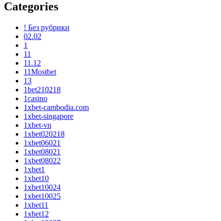
Categories
! Без рубрики
02.02
1
11
11.12
11Mostbet
13
1bet210218
1casino
1xbet-cambodia.com
1xbet-singapore
1xbet-vn
1xbet020218
1xbet06021
1xbet08021
1xbet08022
1xbet1
1xbet10
1xbet10024
1xbet10025
1xbet11
1xbet12