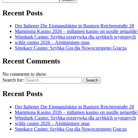
Recent Posts
Der Italiener Die Eismanufaktur in Bautzen Reichenstraße 28
Mammona Kasino 2026 – millainen kasino on uusille pelaajille
Winshark Casino: Szybka rozgrywka dla szybkich wygranych
wildz casino 2026 – Aloittamisen opas
Smokace Casino: Szybka Gra dla Nowoczesnego Gracza
Recent Comments
No comments to show.
Search for:
Recent Posts
Der Italiener Die Eismanufaktur in Bautzen Reichenstraße 28
Mammona Kasino 2026 – millainen kasino on uusille pelaajille
Winshark Casino: Szybka rozgrywka dla szybkich wygranych
wildz casino 2026 – Aloittamisen opas
Smokace Casino: Szybka Gra dla Nowoczesnego Gracza