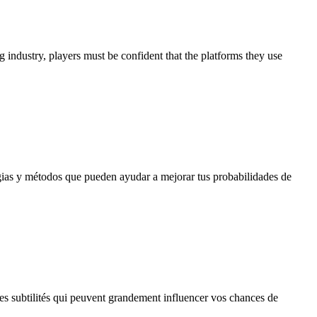
ng industry, players must be confident that the platforms they use
egias y métodos que pueden ayudar a mejorar tus probabilidades de
des subtilités qui peuvent grandement influencer vos chances de