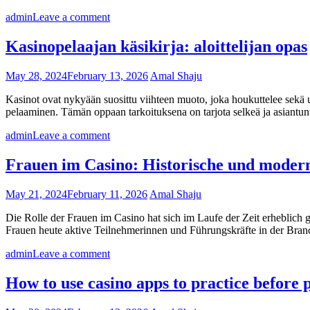
admin
Leave a comment
Kasinopelaajan käsikirja: aloittelijan opas
May 28, 2024
February 13, 2026
Amal Shaju
Kasinot ovat nykyään suosittu viihteen muoto, joka houkuttelee sekä uu
pelaaminen. Tämän oppaan tarkoituksena on tarjota selkeä ja asiantun
admin
Leave a comment
Frauen im Casino: Historische und moder
May 21, 2024
February 11, 2026
Amal Shaju
Die Rolle der Frauen im Casino hat sich im Laufe der Zeit erheblich
Frauen heute aktive Teilnehmerinnen und Führungskräfte in der Br
admin
Leave a comment
How to use casino apps to practice before 