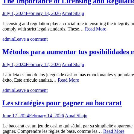
The Importance of Licensing and Regulati
July 1, 2024
February 13, 2026
Amal Shaju
Licensing and regulation play a crucial role in ensuring the integrity 
comply with strict legal standards. These…
Read More
admin
Leave a comment
Métodos para aumentar tus posibilidades e
July 1, 2024
February 12, 2026
Amal Shaju
La ruleta es uno de los juegos de casino más emocionantes y populare
éxito. Este artículo analiza…
Read More
admin
Leave a comment
Les stratégies pour gagner au baccarat
June 17, 2024
February 14, 2026
Amal Shaju
Le baccarat est un jeu de casino qui séduit par sa simplicité apparent
gagner. Comprendre les règles de base, comme les…
Read More