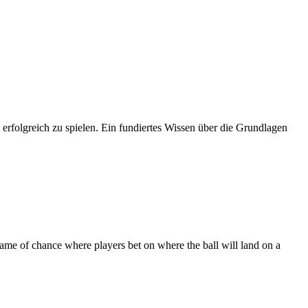
 erfolgreich zu spielen. Ein fundiertes Wissen über die Grundlagen
game of chance where players bet on where the ball will land on a