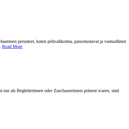
laamisen perusteet, kuten pelivalikoima, panostustavat ja vastuullinen
.…
Read More
t nur als Begleiterinnen oder Zuschauerinnen präsent waren, sind