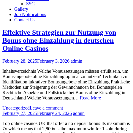
SSC
Gallery
Job Notifications
Contact Us
Effektive Strategien zur Nutzung von
Bonus ohne Einzahlung in deutschen
Online Casinos
February 28, 2025
February 3, 2026
admin
Inhaltsverzeichnis Welche Voraussetzungen müssen erfüllt sein, um
Bonusangebote ohne Einzahlung optimal zu nutzen? Techniken zur
Identifikation lukrativer Bonusangebote ohne Einzahlung Praktische
Methoden zur Steigerung der Gewinnchancen bei Bonusspielen
Rechtliche Aspekte und Fallstricke bei Bonus ohne Einzahlung in
Deutschland Welche Voraussetzungen…
Read More
Uncategorized
Leave a comment
February 27, 2025
February 24, 2026
admin
Top online casinos UK that offer a no deposit bonus Its maximum is
7x which means that 2,800x is the maximum win for 1 spin during