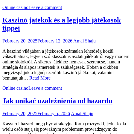
Online casino
Leave a comment
Kaszinó játékok és a legjobb játékosok
tippei
February 20, 2025
February 12, 2026
Amal Shaju
A kaszinó világában a játékosok számtalan lehetőség közül
választhatnak, legyen szó klasszikus asztali játékokról vagy modern
online slotokról. A sikeres játékhoz nemcsak szerencse, hanem
stratégia és alapos ismeretek is szükségesek. Ebben a cikkben
megvizsgáljuk a legnépszerűbb kaszinó játékokat, valamint
bemutatjuk…
Read More
Online casino
Leave a comment
Jak unikać uzależnienia od hazardu
February 20, 2025
February 5, 2026
Amal Shaju
Kasyno i hazard mogą być atrakcyjną formą rozrywki, jednak dla
wielu osób stają się poważnym problemem prowadzącym do