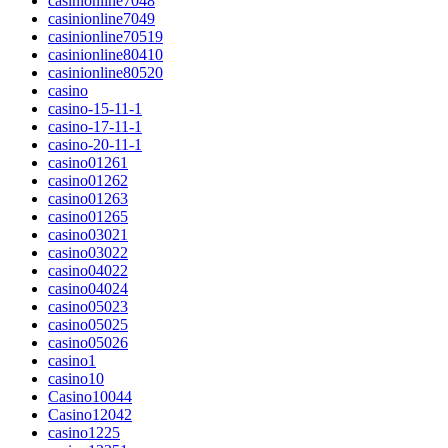
casinionline7048
casinionline7049
casinionline70519
casinionline80410
casinionline80520
casino
casino-15-11-1
casino-17-11-1
casino-20-11-1
casino01261
casino01262
casino01263
casino01265
casino03021
casino03022
casino04022
casino04024
casino05023
casino05025
casino05026
casino1
casino10
Casino10044
Casino12042
casino1225