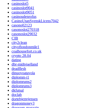
casinoslot5
casinoslot9041
casinoslot9051
casinoudenrofus
CasinoUtanSvenskLicens7042
casono02123
casonoslot270318
casonoslot29032
CIB
city2clean
cityoflondonmile1
coalhousefort.co.uk
crypto 28.04
dating
dbr-midtsjaelland
deadflesh
dinuovoatavola
diplomm-i1
diplomrums2
diplomrums3
dkfutsal
doclab
dortebjerrejensen
dragonmoney3
draussen-magazin