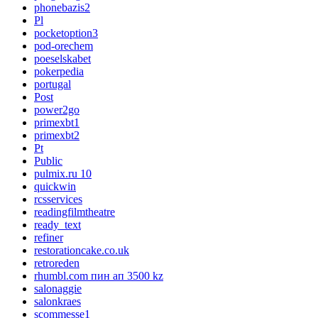
phonebazis2
Pl
pocketoption3
pod-orechem
poeselskabet
pokerpedia
portugal
Post
power2go
primexbt1
primexbt2
Pt
Public
pulmix.ru 10
quickwin
rcsservices
readingfilmtheatre
ready_text
refiner
restorationcake.co.uk
retroreden
rhumbl.com пин ап 3500 kz
salonaggie
salonkraes
scommesse1