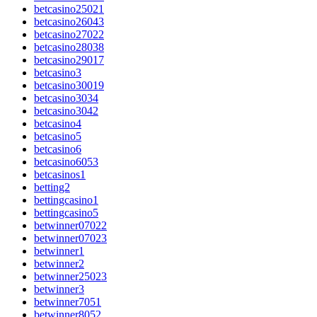
betcasino25021
betcasino26043
betcasino27022
betcasino28038
betcasino29017
betcasino3
betcasino30019
betcasino3034
betcasino3042
betcasino4
betcasino5
betcasino6
betcasino6053
betcasinos1
betting2
bettingcasino1
bettingcasino5
betwinner07022
betwinner07023
betwinner1
betwinner2
betwinner25023
betwinner3
betwinner7051
betwinner8052