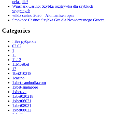
pelaajille?
Winshark Casino: Szybka rozgrywka dla szybkich
wygranych
wildz casino 2026 – Aloittamisen opas
Smokace Casino: Szybka Gra dla Nowoczesnego Gracza
Categories
! Без рубрики
02.02
1
11
11.12
11Mostbet
13
1bet210218
1casino
1xbet-cambodia.com
1xbet-singapore
1xbet-vn
1xbet020218
1xbet06021
1xbet08021
1xbet08022