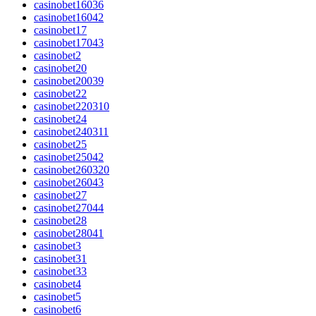
casinobet16036
casinobet16042
casinobet17
casinobet17043
casinobet2
casinobet20
casinobet20039
casinobet22
casinobet220310
casinobet24
casinobet240311
casinobet25
casinobet25042
casinobet260320
casinobet26043
casinobet27
casinobet27044
casinobet28
casinobet28041
casinobet3
casinobet31
casinobet33
casinobet4
casinobet5
casinobet6