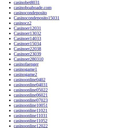
casinobet8031
casinoboaboade.com
casinocondeposito
Casinocondeposito15031
casinocz2
Casinoer12031
Casinoer13032
Casinoer14033
Casinoer15034
Casinoer22038
Casinoer23039
Casinoer280310
casinofaenger
casinogame1
casinogame2
casinoonline0402
casinoonline04031
casinoonline05022
casinoonline06021
casinoonline07023
casinoonline10051
casinoonline11021
casinoonline11031
casinoonline11052
casinoonline12022