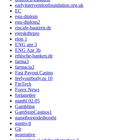
earlyinterventionfoundation.org.uk
EC
egu-diplom
egu-diplom2
eiscafe-bautzen.de
ejerskiftepro
elon 1
ENG apr 3
ENG Apr 3b
ethische-banken.de
farma3
farmacia2
Fast Payout Casino
feelyourbody.ru 10
FinTech
Forex News
forlagetlee
gambl 02.05
Gambling
GamStopCasinos1
gangiborgodeiborghi
gastro-tl
Gb
generative