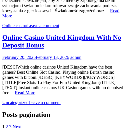
uzależnienia. Ważne jest, aby znać metody zapobiegania takim
sytuacjom i świadomie kontrolować swoje zachowania podczas
korzystania z gier losowych. Świadomość zagrożeń oraz…
Read
More
Online casino
Leave a comment
Online Casino United Kingdom With No
Deposit Bonus
February 20, 2025
February 13, 2026
admin
[DESC]Which online casinos United Kingdom have the best
games? Best Online Slot Casino. Playing online British casino
games with bitcoin.[/DESC] [KEYWORDS][/KEYWORDS]
[TITLE]Free Slots To Play For Fun United Kingdom[/TITLE]
[TEXT] Instant online casinos UK Casino games with no depoised
free…
Read More
Uncategorized
Leave a comment
Posts pagination
1
2
3
Next